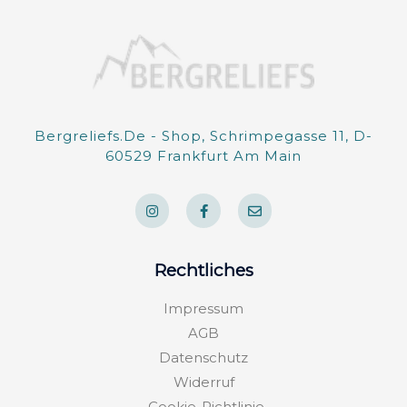
Bergreliefs.de - Shop, Schrimpegasse 11, D-
60529 Frankfurt Am Main
I
F
E
n
a
n
s
c
v
t
e
e
a
b
l
g
o
o
Rechtliches
r
o
p
a
k
e
m
-
Impressum
f
AGB
Datenschutz
Widerruf
Cookie-Richtlinie