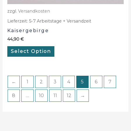
zzgl.
Versandkosten
Lieferzeit:
5-7 Arbeitstage + Versandzeit
Kaisergebirge
44,90
€
Select Option
←
1
2
3
4
5
6
7
8
…
10
11
12
→