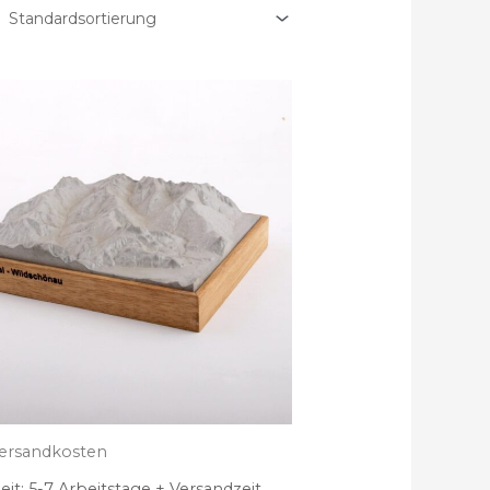
ersandkosten
eit:
5-7 Arbeitstage + Versandzeit