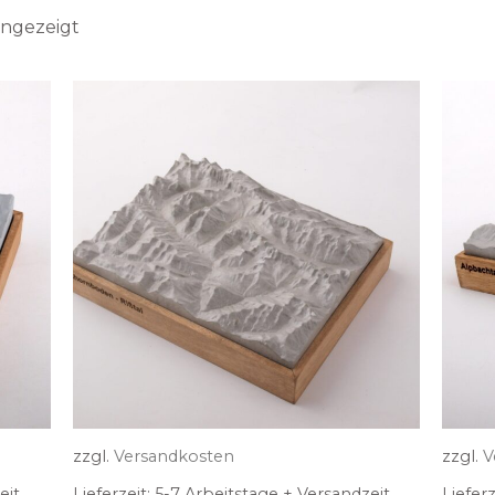
angezeigt
zzgl.
Versandkosten
zzgl.
V
eit
Lieferzeit:
5-7 Arbeitstage + Versandzeit
Lieferz