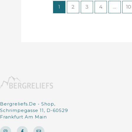
1
2
3
4
…
10
Bergreliefs.de - Shop,
Schrimpegasse 11, D-60529
Frankfurt Am Main
I
F
E