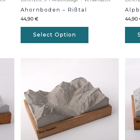
Ahornboden – Rißtal
Alpb
44,90
€
44,90
Select Option