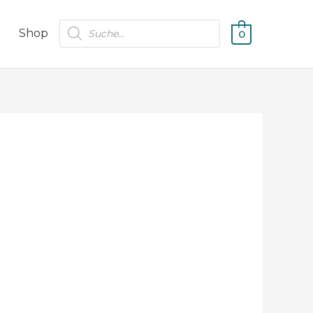
Products
Shop
0
search