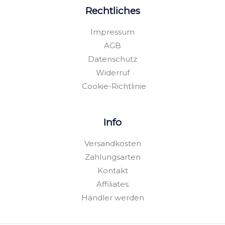
g
o
o
Rechtliches
r
o
p
a
k
e
m
-
Impressum
f
AGB
Datenschutz
Widerruf
Cookie-Richtlinie
Info
Versandkosten
Zahlungsarten
Kontakt
Affiliates
Händler werden