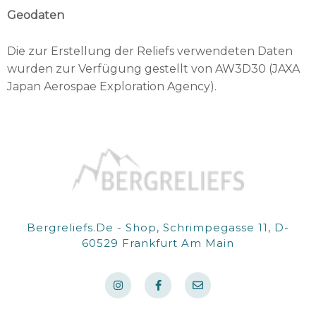
Geodaten
Die zur Erstellung der Reliefs verwendeten Daten
wurden zur Verfügung gestellt von AW3D30 (JAXA
Japan Aerospae Exploration Agency).
Bergreliefs.de - Shop, Schrimpegasse 11, D-
60529 Frankfurt Am Main
I
F
E
n
a
n
s
c
v
t
e
e
a
b
l