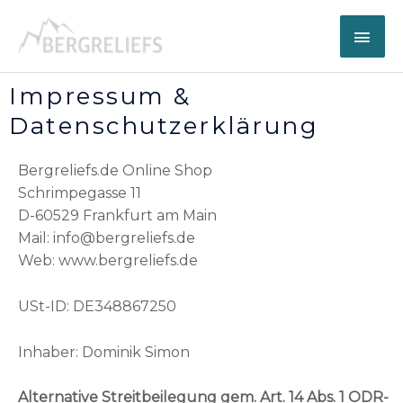
Zum
Hau
Inhalt
springen
Impressum &
Datenschutzerklärung
Bergreliefs.de Online Shop
Schrimpegasse 11
D-60529 Frankfurt am Main
Mail: info@bergreliefs.de
Web: www.bergreliefs.de
USt-ID: DE348867250
Inhaber: Dominik Simon
Alternative Streitbeilegung gem. Art. 14 Abs. 1 ODR-