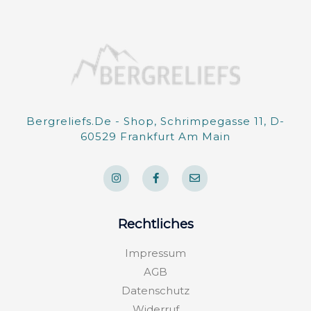
Bergreliefs.de - Shop, Schrimpegasse 11, D-
60529 Frankfurt Am Main
I
F
E
n
a
n
s
c
v
t
e
e
a
b
l
g
o
o
Rechtliches
r
o
p
a
k
e
m
-
Impressum
f
AGB
Datenschutz
Widerruf