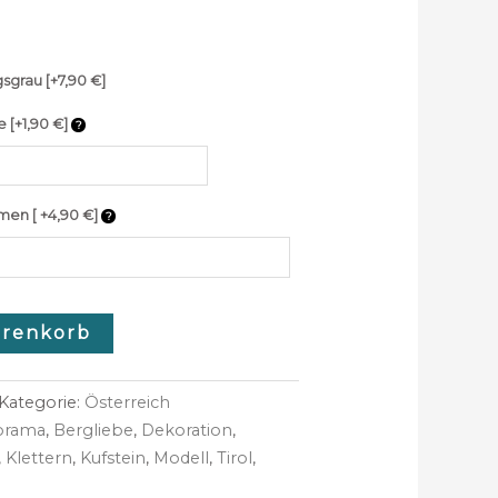
gsgrau
[+7,90 €]
e [+1,90 €]
men [ +4,90 €]
arenkorb
Kategorie:
Österreich
orama
,
Bergliebe
,
Dekoration
,
,
Klettern
,
Kufstein
,
Modell
,
Tirol
,