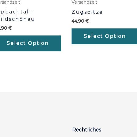
rsandzeit
Versandzeit
lpbachtal –
Zugspitze
ildschönau
44,90
€
4,90
€
Select Option
Select Option
Rechtliches