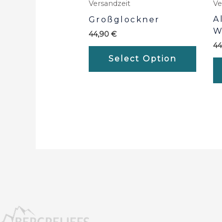
Versandzeit
Ve
A
Großglockner
W
44,90
€
4
Select Option