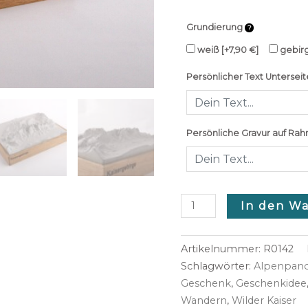
Grundierung
weiß
[+7,90 €]
gebir
Persönlicher Text Unterseit
Persönliche Gravur auf Rah
In den W
Artikelnummer:
R0142
Schlagwörter:
Alpenpan
Geschenk
,
Geschenkidee
Wandern
,
Wilder Kaiser