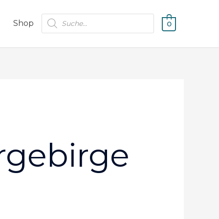
Products
Shop
0
search
rgebirge