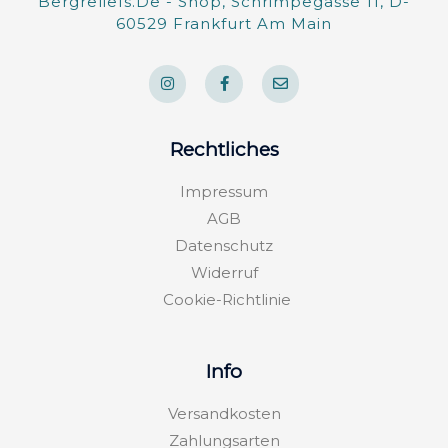
Bergreliefs.de - Shop, Schrimpegasse 11, D-
60529 Frankfurt Am Main
I
F
E
n
a
n
s
c
v
t
e
e
a
b
l
g
o
o
Rechtliches
r
o
p
a
k
e
m
-
Impressum
f
AGB
Datenschutz
Widerruf
Cookie-Richtlinie
Info
Versandkosten
Zahlungsarten