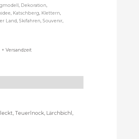
gmodell
,
Dekoration
,
kidee
,
Katschberg
,
Klettern
,
er Land
,
Skifahren
,
Souvenir
,
 + Versandzeit
eckt, Teuerlnock, Lärchbichl,