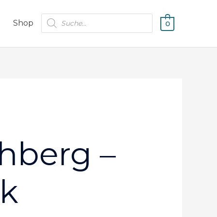
Products
Shop
0
search
hberg –
ck