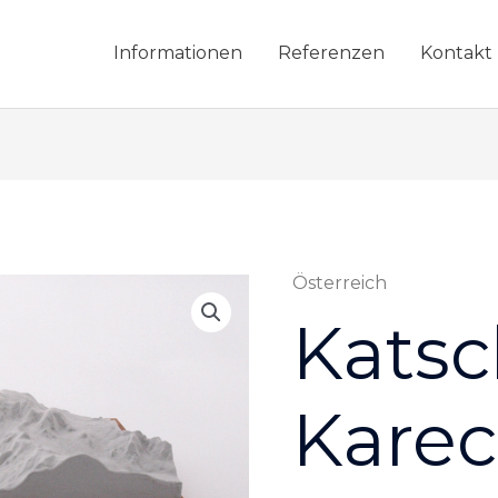
Informationen
Referenzen
Kontakt
Österreich
Katschberg
-
Katsc
Kareck
Menge
Kare