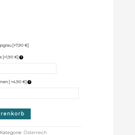
gsgrau
[+7,90 €]
e [+1,90 €]
men [ +4,90 €]
arenkorb
Kategorie:
Österreich