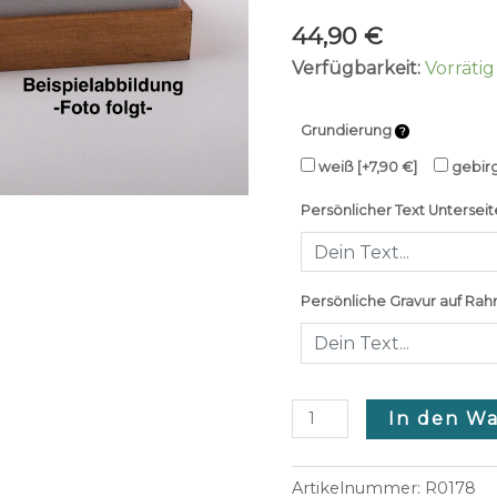
44,90
€
Verfügbarkeit:
Vorrätig
Grundierung
weiß
[+7,90 €]
gebir
Persönlicher Text Unterseit
Persönliche Gravur auf Rah
In den W
Artikelnummer:
R0178