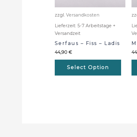
zzgl.
Versandkosten
zz
Lieferzeit:
5-7 Arbeitstage +
Li
Versandzeit
Ve
Serfaus – Fiss – Ladis
M
44,90
€
4
Select Option