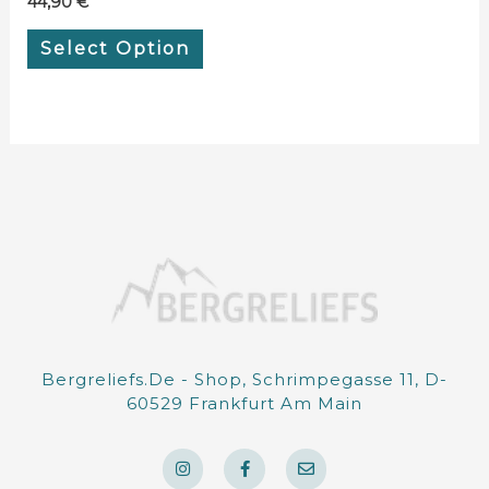
44,90
€
Select Option
Bergreliefs.de - Shop, Schrimpegasse 11, D-
60529 Frankfurt Am Main
I
F
E
n
a
n
s
c
v