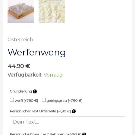
Österreich
Werfenweng
44,90
€
Verfügbarkeit:
Vorrätig
Grundierung
weiß
[+7,90 €]
gebirgsgrau
[+7,90 €]
Persönlicher Text Unterseite [+1,90 €]
Persönliche Gravur auf Rahmen [ +4,90 €]