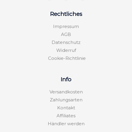
t
e
e
a
b
l
g
o
o
Rechtliches
r
o
p
a
k
e
m
-
Impressum
f
AGB
Datenschutz
Widerruf
Cookie-Richtlinie
Info
Versandkosten
Zahlungsarten
Kontakt
Affiliates
Händler werden