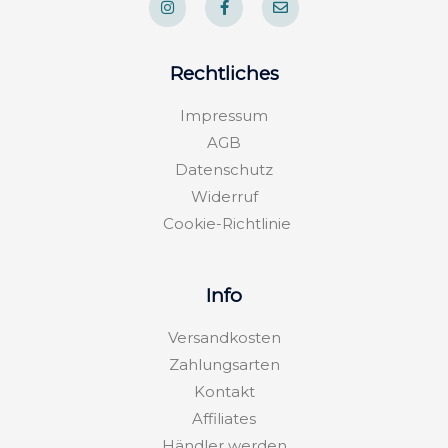
n
a
n
s
c
v
t
e
e
a
b
l
g
o
o
Rechtliches
r
o
p
a
k
e
m
-
Impressum
f
AGB
Datenschutz
Widerruf
Cookie-Richtlinie
Info
Versandkosten
Zahlungsarten
Kontakt
Affiliates
Händler werden