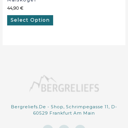
44,90
€
Select Option
Bergreliefs.de - Shop, Schrimpegasse 11, D-
60529 Frankfurt Am Main
I
F
E