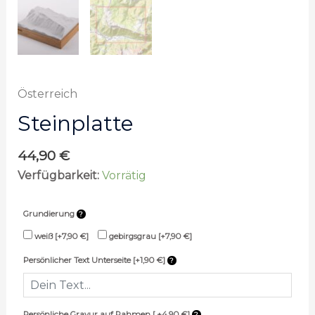
Österreich
Steinplatte
44,90
€
Verfügbarkeit:
Vorrätig
Grundierung
weiß
[+7,90 €]
gebirgsgrau
[+7,90 €]
Persönlicher Text Unterseite [+1,90 €]
Persönliche Gravur auf Rahmen [ +4,90 €]