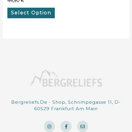
44,90
€
Select Option
Bergreliefs.de - Shop, Schrimpegasse 11, D-
60529 Frankfurt Am Main
I
F
E
n
a
n
s
c
v