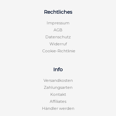
t
e
e
a
b
l
g
o
o
Rechtliches
r
o
p
a
k
e
m
-
Impressum
f
AGB
Datenschutz
Widerruf
Cookie-Richtlinie
Info
Versandkosten
Zahlungsarten
Kontakt
Affiliates
Händler werden