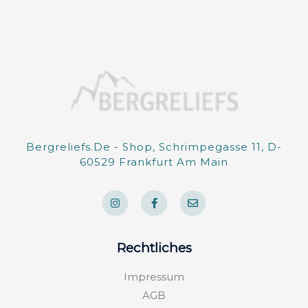
Bergreliefs.de - Shop, Schrimpegasse 11, D-
60529 Frankfurt Am Main
I
F
E
n
a
n
s
c
v
t
e
e
a
b
l
g
o
o
Rechtliches
r
o
p
a
k
e
m
-
Impressum
f
AGB