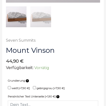
Seven Summits
Mount Vinson
44,90
€
Verfügbarkeit:
Vorrätig
Grundierung
weiß
[+7,90 €]
gebirgsgrau
[+7,90 €]
Persönlicher Text Unterseite [+1,90 €]