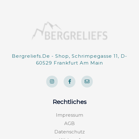
Bergreliefs.de - Shop, Schrimpegasse 11, D-
60529 Frankfurt Am Main
I
F
E
n
a
n
s
c
v
t
e
e
a
b
l
g
o
o
Rechtliches
r
o
p
a
k
e
m
-
Impressum
f
AGB
Datenschutz