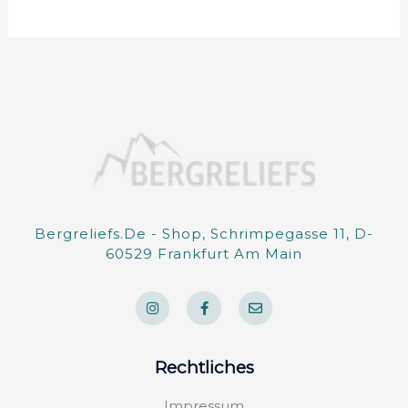
Bergreliefs.de - Shop, Schrimpegasse 11, D-
60529 Frankfurt Am Main
I
F
E
n
a
n
s
c
v
t
e
e
a
b
l
g
o
o
Rechtliches
r
o
p
a
k
e
m
-
Impressum