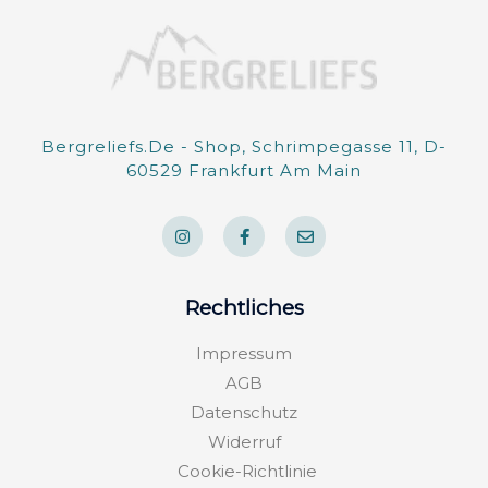
Bergreliefs.de - Shop, Schrimpegasse 11, D-
60529 Frankfurt Am Main
I
F
E
n
a
n
s
c
v
t
e
e
a
b
l
g
o
o
Rechtliches
r
o
p
a
k
e
m
-
Impressum
f
AGB
Datenschutz
Widerruf
Cookie-Richtlinie