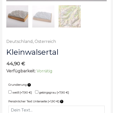
Deutschland
,
Österreich
Kleinwalsertal
44,90
€
Verfügbarkeit:
Vorrätig
Grundierung
weiß
[+7,90 €]
gebirgsgrau
[+7,90 €]
Persönlicher Text Unterseite [+1,90 €]