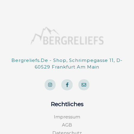
Bergreliefs.de - Shop, Schrimpegasse 11, D-
60529 Frankfurt Am Main
I
F
E
n
a
n
s
c
v
t
e
e
a
b
l
g
o
o
Rechtliches
r
o
p
a
k
e
m
-
Impressum
f
AGB
Datenschutz