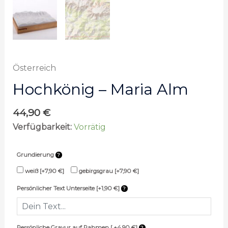
Österreich
Hochkönig – Maria Alm
44,90
€
Verfügbarkeit:
Vorrätig
Grundierung
weiß
[+7,90 €]
gebirgsgrau
[+7,90 €]
Persönlicher Text Unterseite [+1,90 €]
Persönliche Gravur auf Rahmen [ +4,90 €]