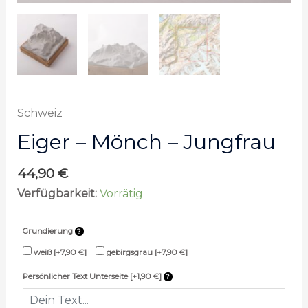
Schweiz
Eiger – Mönch – Jungfrau
44,90
€
Verfügbarkeit:
Vorrätig
Grundierung
weiß
[+7,90 €]
gebirgsgrau
[+7,90 €]
Persönlicher Text Unterseite [+1,90 €]