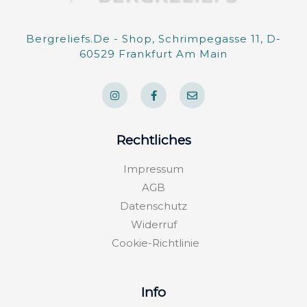
Bergreliefs.de - Shop, Schrimpegasse 11, D-
60529 Frankfurt Am Main
I
F
E
n
a
n
s
c
v
t
e
e
a
b
l
g
o
o
Rechtliches
r
o
p
a
k
e
m
-
Impressum
f
AGB
Datenschutz
Widerruf
Cookie-Richtlinie
Info