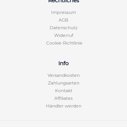
Rechtliches
r
o
p
a
k
e
m
-
Impressum
f
AGB
Datenschutz
Widerruf
Cookie-Richtlinie
Info
Versandkosten
Zahlungsarten
Kontakt
Affiliates
Händler werden