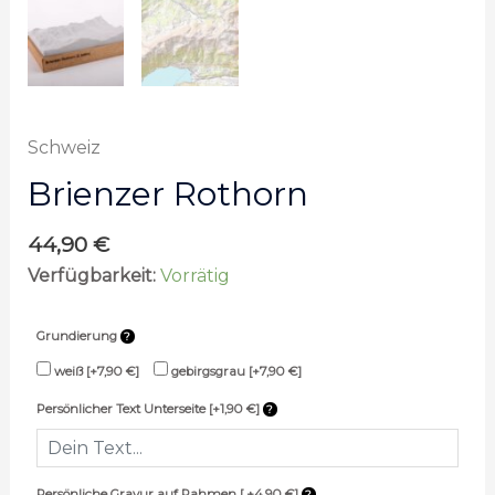
Schweiz
Brienzer Rothorn
44,90
€
Verfügbarkeit:
Vorrätig
Grundierung
weiß
[+7,90 €]
gebirgsgrau
[+7,90 €]
Persönlicher Text Unterseite [+1,90 €]
Persönliche Gravur auf Rahmen [ +4,90 €]