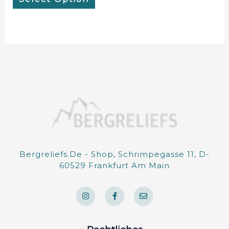
Bergreliefs.de - Shop, Schrimpegasse 11, D-
60529 Frankfurt Am Main
I
F
E
n
a
n
s
c
v
t
e
e
a
b
l
g
o
o