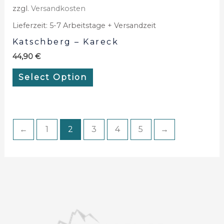
zzgl.
Versandkosten
Lieferzeit:
5-7 Arbeitstage + Versandzeit
Katschberg – Kareck
44,90
€
Select Option
←
1
2
3
4
5
→