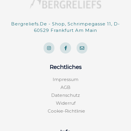
Bergreliefs.de - Shop, Schrimpegasse 11, D-
60529 Frankfurt Am Main
I
F
E
n
a
n
s
c
v
t
e
e
a
b
l
g
o
o
Rechtliches
r
o
p
a
k
e
m
-
Impressum
f
AGB
Datenschutz
Widerruf
Cookie-Richtlinie