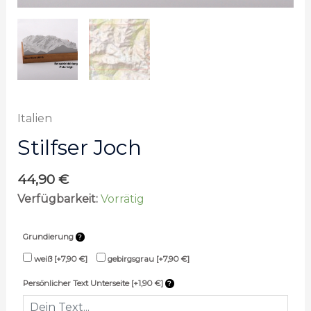
Italien
Stilfser Joch
44,90
€
Verfügbarkeit:
Vorrätig
Grundierung
weiß
[+7,90 €]
gebirgsgrau
[+7,90 €]
Persönlicher Text Unterseite [+1,90 €]