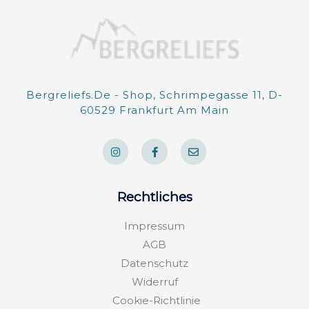
Bergreliefs.de - Shop, Schrimpegasse 11, D-
60529 Frankfurt Am Main
I
F
E
n
a
n
s
c
v
t
e
e
a
b
l
g
o
o
Rechtliches
r
o
p
a
k
e
m
-
Impressum
f
AGB
Datenschutz
Widerruf
Cookie-Richtlinie