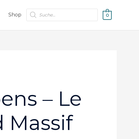
Products
Shop
0
search
ens – Le
 Massif