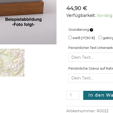
44,90
€
Verfügbarkeit:
Vorrätig
Grundierung
weiß
[+7,90 €]
gebir
Persönlicher Text Unterseit
Persönliche Gravur auf Rah
In den W
Artikelnummer:
R0022