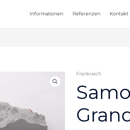
Informationen
Referenzen
Kontakt
Frankreich
Samoens
-
Samo
Le
Grand
Massif
Grand
Menge