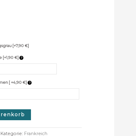
gsgrau
[+7,90 €]
e [+1,90 €]
men [ +4,90 €]
arenkorb
Kategorie:
Frankreich