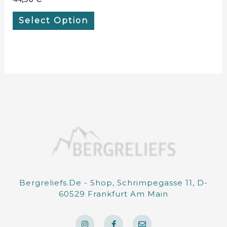
Select Option
Bergreliefs.de - Shop, Schrimpegasse 11, D-
60529 Frankfurt Am Main
I
F
E
n
a
n