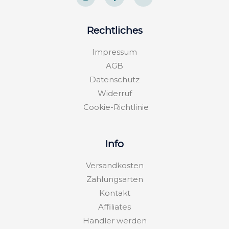
s
c
v
t
e
e
a
b
l
g
o
o
Rechtliches
r
o
p
a
k
e
m
-
Impressum
f
AGB
Datenschutz
Widerruf
Cookie-Richtlinie
Info
Versandkosten
Zahlungsarten
Kontakt
Affiliates
Händler werden