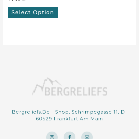
Select Option
Bergreliefs.de - Shop, Schrimpegasse 11, D-
60529 Frankfurt Am Main
I
F
E
n
a
n