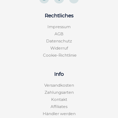
s
c
v
t
e
e
a
b
l
g
o
o
Rechtliches
r
o
p
a
k
e
m
-
Impressum
f
AGB
Datenschutz
Widerruf
Cookie-Richtlinie
Info
Versandkosten
Zahlungsarten
Kontakt
Affiliates
Händler werden