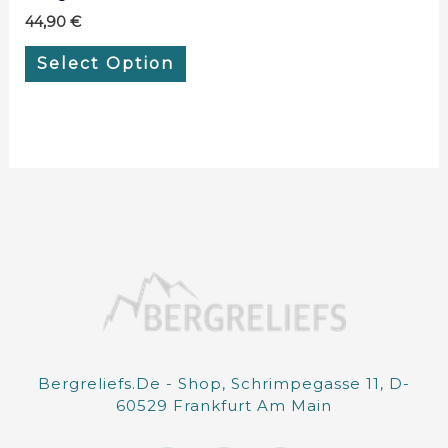
44,90
€
Select Option
Bergreliefs.de - Shop, Schrimpegasse 11, D-
60529 Frankfurt Am Main
I
F
E