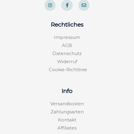
n
a
n
s
c
v
t
e
e
a
b
l
g
o
o
Rechtliches
r
o
p
a
k
e
m
-
Impressum
f
AGB
Datenschutz
Widerruf
Cookie-Richtlinie
Info
Versandkosten
Zahlungsarten
Kontakt
Affiliates