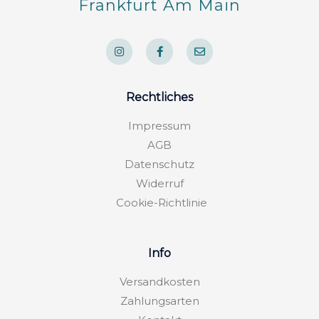
Frankfurt Am Main
I
F
E
n
a
n
s
c
v
t
e
e
a
b
l
g
o
o
Rechtliches
r
o
p
a
k
e
m
-
Impressum
f
AGB
Datenschutz
Widerruf
Cookie-Richtlinie
Info
Versandkosten
Zahlungsarten