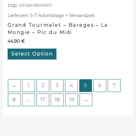
zzgl.
Versandkosten
Lieferzeit:
5-7 Arbeitstage + Versandzeit
Grand Tourmalet – Bareges – La
Mongie – Pic du Midi
44,90
€
Select Option
←
1
2
3
4
5
6
7
8
…
17
18
19
→