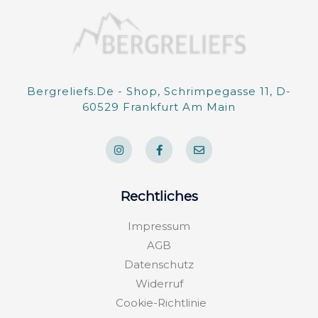
Bergreliefs.de - Shop, Schrimpegasse 11, D-
60529 Frankfurt Am Main
I
F
E
n
a
n
s
c
v
t
e
e
a
b
l
g
o
o
Rechtliches
r
o
p
a
k
e
m
-
Impressum
f
AGB
Datenschutz
Widerruf
Cookie-Richtlinie