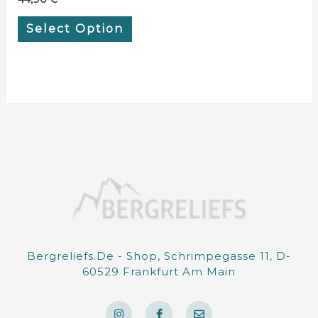
Select Option
Bergreliefs.de - Shop, Schrimpegasse 11, D-
60529 Frankfurt Am Main
I
F
E
n
a
n