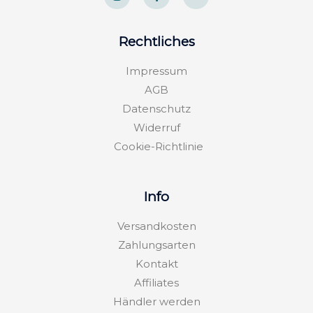
s
c
v
t
e
e
a
b
l
g
o
o
Rechtliches
r
o
p
a
k
e
m
-
Impressum
f
AGB
Datenschutz
Widerruf
Cookie-Richtlinie
Info
Versandkosten
Zahlungsarten
Kontakt
Affiliates
Händler werden