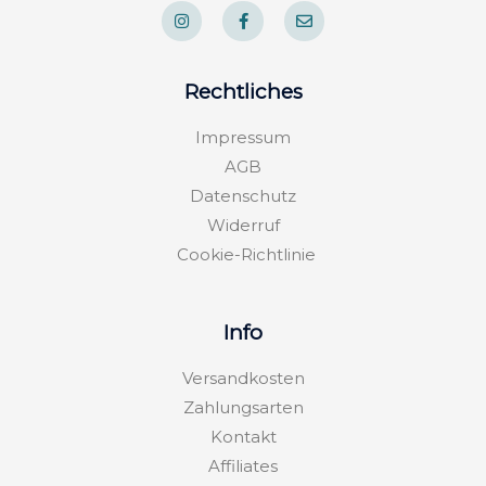
n
a
n
s
c
v
t
e
e
a
b
l
g
o
o
Rechtliches
r
o
p
a
k
e
m
-
Impressum
f
AGB
Datenschutz
Widerruf
Cookie-Richtlinie
Info
Versandkosten
Zahlungsarten
Kontakt
Affiliates