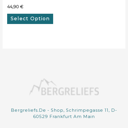
44,90
€
Select Option
Bergreliefs.de - Shop, Schrimpegasse 11, D-
60529 Frankfurt Am Main
I
F
E