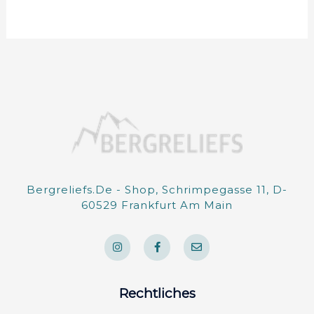
Bergreliefs.de - Shop, Schrimpegasse 11, D-
60529 Frankfurt Am Main
I
F
E
n
a
n
s
c
v
t
e
e
a
b
l
g
o
o
Rechtliches
r
o
p
a
k
e