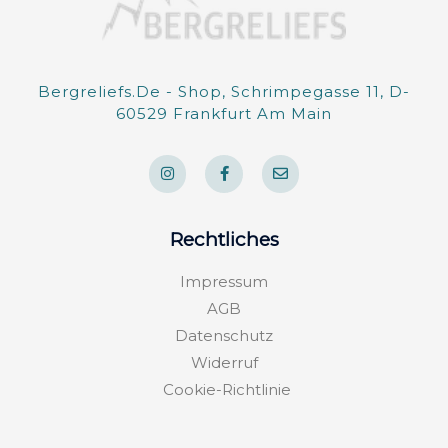
Bergreliefs.de - Shop, Schrimpegasse 11, D-
60529 Frankfurt Am Main
I
F
E
n
a
n
s
c
v
t
e
e
a
b
l
g
o
o
Rechtliches
r
o
p
a
k
e
m
-
Impressum
f
AGB
Datenschutz
Widerruf
Cookie-Richtlinie