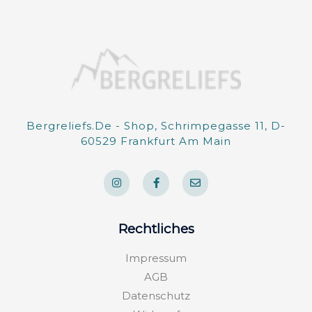
Bergreliefs.de - Shop, Schrimpegasse 11, D-
60529 Frankfurt Am Main
I
F
E
n
a
n
s
c
v
t
e
e
a
b
l
g
o
o
Rechtliches
r
o
p
a
k
e
m
-
Impressum
f
AGB
Datenschutz