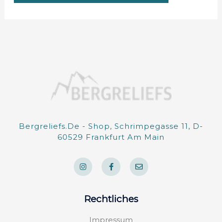
Bergreliefs.de - Shop, Schrimpegasse 11, D-
60529 Frankfurt Am Main
I
F
E
n
a
n
s
c
v
t
e
e
a
b
l
g
o
o
Rechtliches
r
o
p
a
k
e
m
-
Impressum